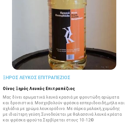
ΞΗΡΟΣ ΛΕΥΚΟΣ ΕΠΙΤΡΑΠΕΖΙΟΣ
Οίνος Ξηρός Λευκός Επιτραπέζιος
Μας δίνει αρωματικά λευκά κρασιά με φρουτώδη αρώματα
και δροσιστικά. Μοσχοβολούν φρέσκα εσπεριδοειδή,μήλα και
αχλάδια με χρώμα λευκορόδινο. Με σάρκα μαλακή,χυμώδης
με ιδιαίτερη γεύση.Συνοδεύεται με θαλασσινά λευκά κρέατα
και φρέσκα φρούτα.Σερβίρεται στους 10-12©