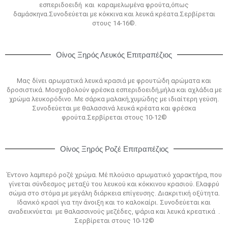
εσπεριδοειδή και καραμελωμένα φρούτα,όπως
δαμάσκηνα.Συνοδεύεται με κόκκινα και λευκά κρέατα.Σερβίρεται
στους 14-16©.
Οίνος Ξηρός Λευκός Επιτραπέζιος
Μας δίνει αρωματικά λευκά κρασιά με φρουτώδη αρώματα και
δροσιστικά. Μοσχοβολούν φρέσκα εσπεριδοειδή,μήλα και αχλάδια με
χρώμα λευκορόδινο. Με σάρκα μαλακή,χυμώδης με ιδιαίτερη γεύση.
Συνοδεύεται με θαλασσινά λευκά κρέατα και φρέσκα
φρούτα.Σερβίρεται στους 10-12©
Οίνος Ξηρός Ροζέ Επιτραπέζιος
Έντονο λαμπερό ροζέ χρώμα. Μέ πλούσιο αρωματικό χαρακτήρα, που
γίνεται σύνδεσμος μεταξύ του λευκού και κόκκινου κρασιού. Ελαφρύ
σώμα στο στόμα με μεγάλη διάρκεια επίγευσης. Διακριτική οξύτητα.
Ιδανικό κρασί για την άνοιξη και το καλοκαίρι. Συνοδεύεται και
αναδεικνύεται με θαλασσινούς μεζέδες, ψάρια και λευκά κρεατικά .
Σερβίρεται στους 10-12©