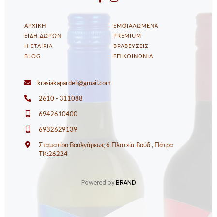
ΑΡΧΙΚΗ
ΕΜΦΙΑΛΩΜΕΝΑ
ΕΙΔΗ ΔΩΡΩΝ
PREMIUM
Η ΕΤΑΙΡΙΑ
ΒΡΑΒΕΥΣΕΙΣ
BLOG
ΕΠΙΚΟΙΝΩΝΙΑ
krasiakapardeli@gmail.com
2610 - 311088
6942610400
6932629139
Σταματίου Βουλγάρεως 6 Πλατεία Βούδ , Πάτρα
ΤΚ:26224
Powered by
BRAND